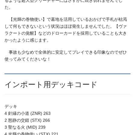
るような超大型クリーチャーにはさすがに焼き切れませんでし
た。
【光輝の巻物使い】で墓地を活用しているおかげで手札が枯渇
して何もできないという状況はほぼ発生しませんでした。【ヴァ
ラクートの覚醒】などのドローカードを採用していることも大き
かったように感じます。
事故も少なめで全体的に安定してプレイできる印象なのでぜひ
使ってみてくださいな！
インポート用デッキコード
デッキ
4 針縁の小道 (ZNR) 263
2 怒静の交錯 (STX) 266
3 聖なる火 (MID) 239
4 光輝の巻物使い (STX) 221