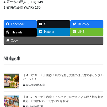
4 豆の木の巨人 (ELD) 149
1 破滅の終焉 (WAR) 160
Facebook
X
Bluesky
Hatena
LINE
Threads
Copy
関連記事
【MTGアリーナ】黒赤！鏡の行進と大釜の使い魔でギャンブル
バーン！！
2019年10月22日
【MTGアリーナ】赤緑！イルハグとロナスによる巨人族を超絶
強化！圧倒的パワーですべてを粉砕！
2019年10月7日