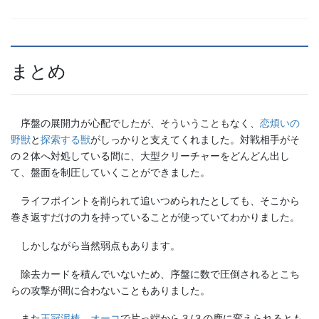
まとめ
序盤の展開力が心配でしたが、そういうこともなく、
恋煩いの
野獣
と
探索する獣
がしっかりと支えてくれました。対戦相手がそ
の２体へ対処している間に、大型クリーチャーをどんどん出し
て、盤面を制圧していくことができました。
ライフポイントを削られて追いつめられたとしても、そこから
巻き返すだけの力を持っていることが使っていてわかりました。
しかしながら当然弱点もあります。
除去カードを積んでいないため、序盤に数で圧倒されるとこち
らの攻撃が間に合わないこともありました。
また
王冠泥棒、オーコ
で片っ端から３/３の鹿に変えられるとも