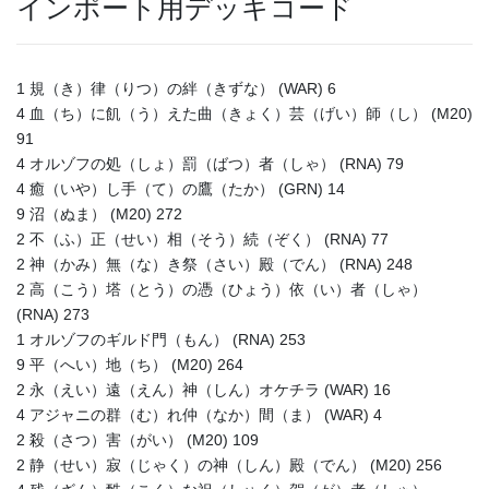
インポート用デッキコード
1 規（き）律（りつ）の絆（きずな） (WAR) 6
4 血（ち）に飢（う）えた曲（きょく）芸（げい）師（し） (M20)
91
4 オルゾフの処（しょ）罰（ばつ）者（しゃ） (RNA) 79
4 癒（いや）し手（て）の鷹（たか） (GRN) 14
9 沼（ぬま） (M20) 272
2 不（ふ）正（せい）相（そう）続（ぞく） (RNA) 77
2 神（かみ）無（な）き祭（さい）殿（でん） (RNA) 248
2 高（こう）塔（とう）の憑（ひょう）依（い）者（しゃ）
(RNA) 273
1 オルゾフのギルド門（もん） (RNA) 253
9 平（へい）地（ち） (M20) 264
2 永（えい）遠（えん）神（しん）オケチラ (WAR) 16
4 アジャニの群（む）れ仲（なか）間（ま） (WAR) 4
2 殺（さつ）害（がい） (M20) 109
2 静（せい）寂（じゃく）の神（しん）殿（でん） (M20) 256