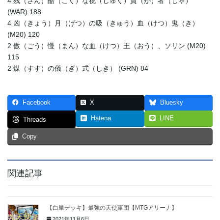
4 残（ざん）酷（こく）な祝（しゅく）賀（が）者（しゃ）
(WAR) 188
4 凶（きょう）月（げつ）の吸（きゅう）血（けつ）鬼（き）
(M20) 120
2 傲（ごう）慢（まん）な血（けつ）王（おう）、ソリン (M20)
115
2 煤（すす）の儀（ぎ）式（しき） (GRN) 84
Facebook
X
Bluesky
Hatena
LINE
Threads
Copy
関連記事
【白単デッキ】最強の天使軍団【MTGアリーナ】
2021年11月6日