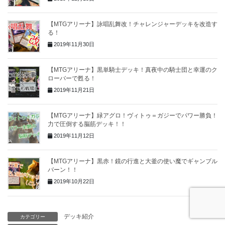
【MTGアリーナ】詠唱乱舞改！チャレンジャーデッキを改造す
る！
2019年11月30日
【MTGアリーナ】黒単騎士デッキ！真夜中の騎士団と幸運のク
ローバーで甦る！
2019年11月21日
【MTGアリーナ】緑アグロ！ヴィトゥ＝ガジーでパワー勝負！
力で圧倒する脳筋デッキ！！
2019年11月12日
【MTGアリーナ】黒赤！鏡の行進と大釜の使い魔でギャンブル
バーン！！
2019年10月22日
デッキ紹介
カテゴリー