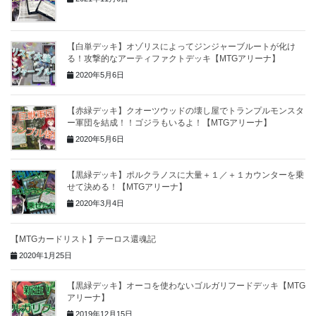
【白単デッキ】オゾリスによってジンジャーブルートが化け
る！攻撃的なアーティファクトデッキ【MTGアリーナ】
2020年5月6日
【赤緑デッキ】クオーツウッドの壊し屋でトランプルモンスタ
ー軍団を結成！！ゴジラもいるよ！【MTGアリーナ】
2020年5月6日
【黒緑デッキ】ポルクラノスに大量＋１／＋１カウンターを乗
せて決める！【MTGアリーナ】
2020年3月4日
【MTGカードリスト】テーロス還魂記
2020年1月25日
【黒緑デッキ】オーコを使わないゴルガリフードデッキ【MTG
アリーナ】
2019年12月15日